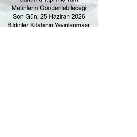
Metinlerin Gönderilebileceği
Son Gün: 25 Haziran 2026
Bildiriler Kitabının Yayınlanması:
30 Temmuz 2026
Kongreyle ilgili sorularınızı
munzurkongresi@gmail.com
adresine mail göndererek
sorabilirsiniz
AcademyGlobal (c) 2023
Munzur Kongrelerimiz ismini, sürekli olarak
gerçekleştirildiği coğrafyadan almaktadır. Amaç,
o bölgede bilimsel hareketliliğin sağlanması,
etkinliğin ve akademisyenlerin bölgeye
götürülmesi, bölge insanı ve akademisyenleri
ile etkileşiminin sağlanmasıdır. Munzur
Üniversitesi ile resmi bir bağlantısı