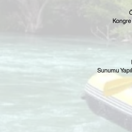
Ö
​Kongre
​Sunumu Yapı