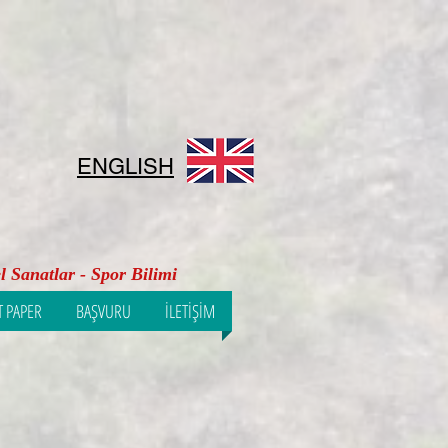
ENGLISH
l Sanatlar - Spor Bilimi
T PAPER
BAŞVURU
İLETİŞİM