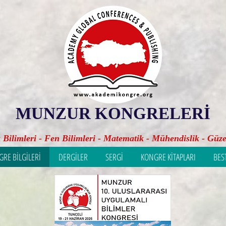
MUNZUR KONGRELERİ
k Bilimleri - Fen Bilimleri - Matematik - Mühendislik - Güze
RE BİLGİLERİ
DERGİLER
SERGİ
KONGRE KİTAPLARI
BES